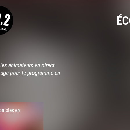
ÉC
les animateurs en direct.
sage pour le programme en
onibles en