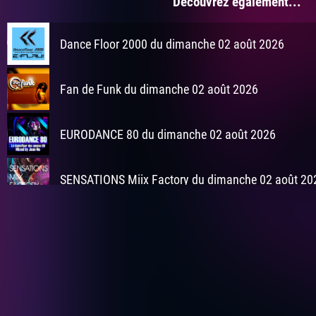
Découvrez également...
Dance Floor 2000 du dimanche 02 août 2026
Fan de Funk du dimanche 02 août 2026
EURODANCE 80 du dimanche 02 août 2026
SENSATIONS Miix Factory du dimanche 02 août 20
SENSATIONS Miix Factory du dimanche 02 août 20
SENSATIONS Miix Factory du dimanche 02 août 20
SENSATIONS Miix Factory du dimanche 02 août 202