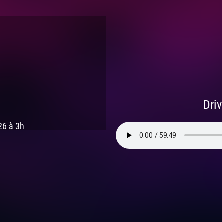
Dri
26 à 3h
26 à 2h
26 à 1h
6 à minuit