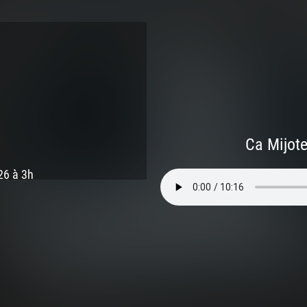
Ca Mijot
26 à 3h
26 à 2h
26 à 1h
6 à minuit