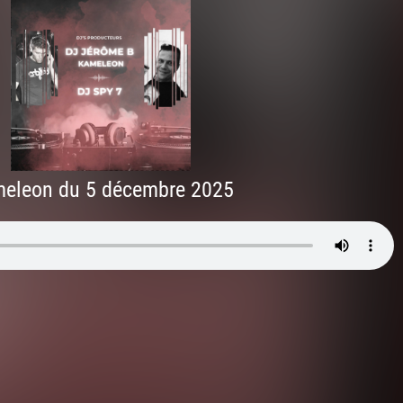
eleon du 5 décembre 2025