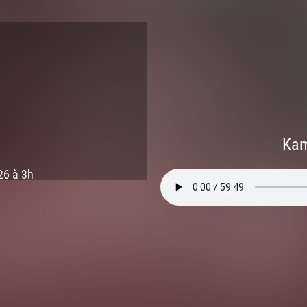
Kam
26 à 3h
26 à 2h
26 à 1h
6 à minuit