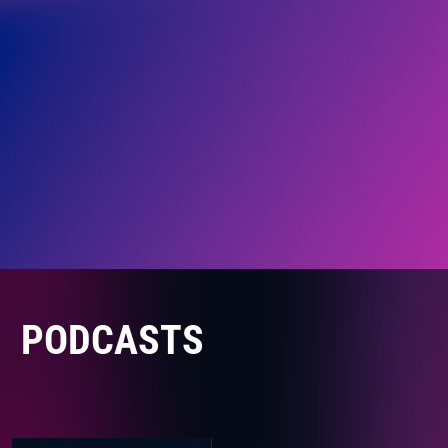
PODCASTS