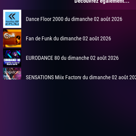
Découvrez également...
Dance Floor 2000 du dimanche 02 août 2026
Fan de Funk du dimanche 02 août 2026
EURODANCE 80 du dimanche 02 août 2026
SENSATIONS Miix Factory du dimanche 02 août 20
SENSATIONS Miix Factory du dimanche 02 août 20
SENSATIONS Miix Factory du dimanche 02 août 20
SENSATIONS Miix Factory du dimanche 02 août 202