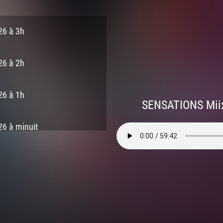
26 à 3h
26 à 2h
26 à 1h
SENSATIONS Miix
6 à minuit
 à 22h
 à 21h