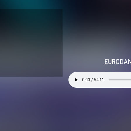
EURODANC
26 à 3h