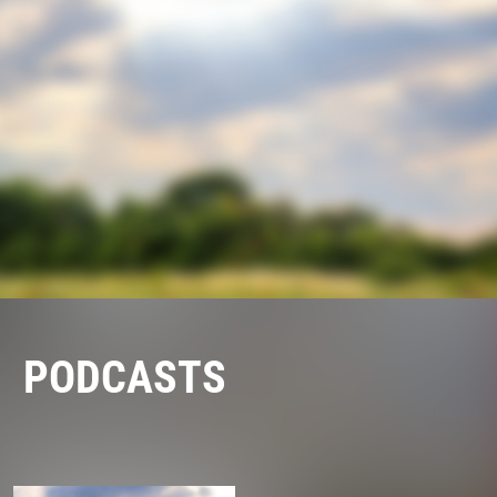
PODCASTS