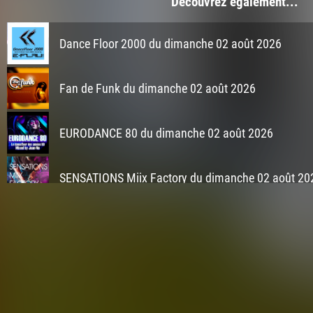
Découvrez également...
Dance Floor 2000 du dimanche 02 août 2026
Fan de Funk du dimanche 02 août 2026
EURODANCE 80 du dimanche 02 août 2026
SENSATIONS Miix Factory du dimanche 02 août 20
SENSATIONS Miix Factory du dimanche 02 août 20
SENSATIONS Miix Factory du dimanche 02 août 20
SENSATIONS Miix Factory du dimanche 02 août 202