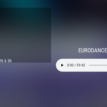
EURODANCE 
26 à 3h
26 à 2h
26 à 1h
6 à minuit