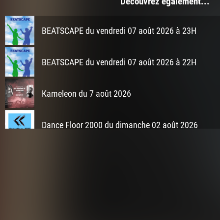
Découvrez également...
BEATSCAPE du vendredi 07 août 2026 à 23H
BEATSCAPE du vendredi 07 août 2026 à 22H
Kameleon du 7 août 2026
Dance Floor 2000 du dimanche 02 août 2026
Fan de Funk du dimanche 02 août 2026
EURODANCE 80 du dimanche 02 août 2026
SENSATIONS Miix Factory du dimanche 02 août 20