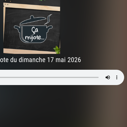
jote du dimanche 17 mai 2026