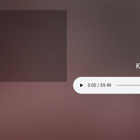
K
26 à 3h
26 à 2h