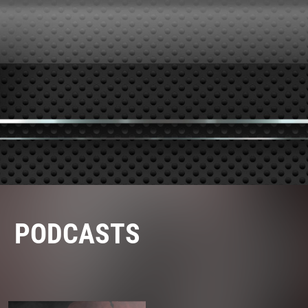
PODCASTS