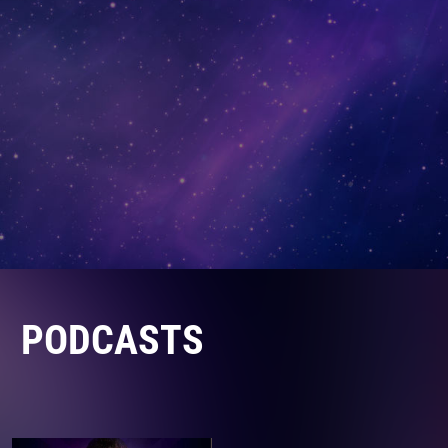
PODCASTS