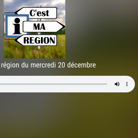
 région du mercredi 20 décembre