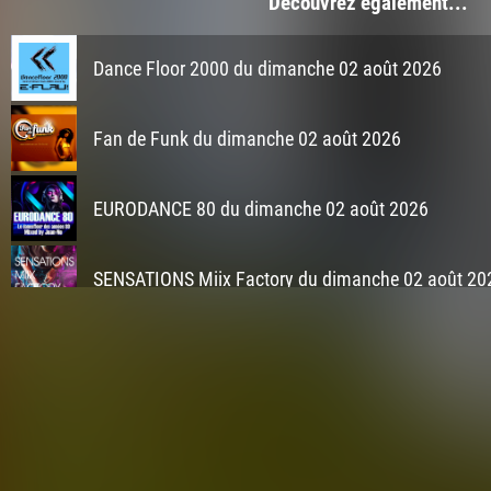
Découvrez également...
Dance Floor 2000 du dimanche 02 août 2026
Fan de Funk du dimanche 02 août 2026
EURODANCE 80 du dimanche 02 août 2026
SENSATIONS Miix Factory du dimanche 02 août 20
SENSATIONS Miix Factory du dimanche 02 août 20
SENSATIONS Miix Factory du dimanche 02 août 20
SENSATIONS Miix Factory du dimanche 02 août 202