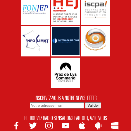
INSCRIVEZ-VOUS À NOTRE NEWSLETTER
RETROUVEZ RADIO SENSATIONS PARTOUT, AVEC VOUS






