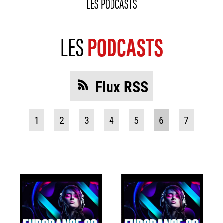
LES PODCASTS
LES
PODCASTS
Flux RSS
1
2
3
4
5
6
7