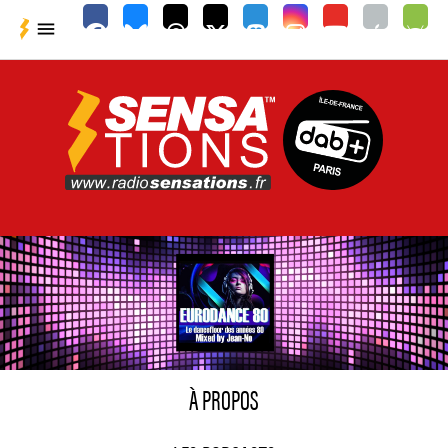

À PROPOS