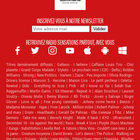
INSCRIVEZ-VOUS À NOTRE NEWSLETTER
RETROUVEZ RADIO SENSATIONS PARTOUT, AVEC VOUS







Titres dernièrement diffusés :
Galleon - I believe | L'affaire Louis Trio - Chic
planete | Grand Corps Malade / Styleto - Le prochain reve | C2C - Delta | Robbie
Williams - Strong | New Politics - Harlem | Zazie - Peu importe | Olivia Rodrigo -
Drivers license | Maroon 5 - Heroine | Manon Lisa - Le petit pecheur | Celetia -
Rewind | Dido - Everything to lose | Pink - All i know so far | Selah Sue -
Raggamuffin | Martin Garrix / Ed Sheeran - Repeat it | Alain Souchon / Laurent
Voulzy - Oiseau Malin | Benny Blanco / Bb Trickz - Joven y Salvaje | Roger
Glover - Love is all | Fine young cannibals - Johnny come home | Benzzi /
Madame Monsieur - Hype | Yves Larock - Million miles | Robert Palmer - Johnny
and mary | Grum - Heartbeats | Gerald De Palmas - Elle s'ennuie | Tibz / Mike
Demero - Take me away | Beverly Knight - Made it back | KYO - Ultraviolent |
December 10 - Us against the world | Raze - Break 4 love | Purple Disco Machine
/ Kungs - Substitution | Axelle Red - A tatons | Nina Vina - Couldn't care less | Joe
la panic - Creature moyenne | David Bowie - Let's dance | The Police - Walking on
the moon | Suzane - Virile | Lene Marlin - Sitting Down Here | Canpulse - Blinding