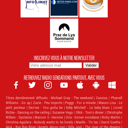
INSCRIVEZ-VOUS À NOTRE NEWSLETTER
RETROUVEZ RADIO SENSATIONS PARTOUT, AVEC VOUS







Titres dernièrement diffusés :
Michael Gray - The weekend | Cassius / Pharrell
Williams - Go up | Zazie - Peu importe | Puggy - For a minute | Manon Lisa - Le
petit pecheur | Des'ree - You gotta be | Eddy Mitchell - Le baby blues | Lionel
Richie - Dancing on the ceiling | Suzanne Vega / DNA - Tom's dinner | Christophe
Willem - Systaime | Maroon 5 - Heroine | Oria - Soiree mondaine | Ricky Martin /
Christina Aguilera - Nobody wants to be lonely | Maelle - Tic tac | David Guetta /
Alok - Run Run River (Angels above me) | Billy Joel - The river of the dreams |