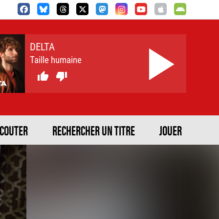
DELTA
Taille humaine


ECOUTER
RECHERCHER UN TITRE
JOUER