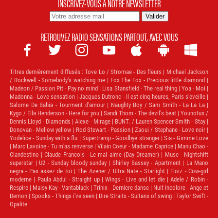
INSCRIVEZ-VOUS À NOTRE NEWSLETTER
RETROUVEZ RADIO SENSATIONS PARTOUT, AVEC VOUS







Titres dernièrement diffusés :
Tove Lo / Stromae - Des fleurs | Michael Jackson
/ Rockwell - Somebody's watching me | Fox The Fox - Precious little diamond |
Madeon / Passion Pit - Pay no mind | Lisa Stansfield - The real thing | Yoa - Moi |
Madonna - Love sensation | Jacques Dutronc - Il est cinq heures, Paris s'eveille |
Salome De Bahia - Tourment d'amour | Naughty Boy / Sam Smith - La La La |
Kygo / Ella Henderson - Here for you | Sandi Thom - The devil's beat | Younotus /
Dennis Lloyd - Diamonds | Alexe - Mirage | BUNT. / Lauren Spencer-Smith - Stay |
Donovan - Mellow yellow | Rod Stewart - Passion | Zaoui / Stephane - Love noir |
Yodelice - Sunday with a flu | Supertramp - Goodbye stranger | Sia - Gimme Love
| Marc Lavoine - Tu m'as renverse | Vilain Coeur - Madame Caprice | Manu Chao -
Clandestino | Claude Francois - Le mal aime (Day Dreamer) | Muse - Nightshift
superstar | U2 - Sunday bloody sunday | Shirley Bassey - Apartment | La Mano
negra - Pas assez de toi | The Avener / Ultra Nate - Starlight | Eloiz - Cow-girl
moderne | Paula Abdul - Straight up | Wings - Live and let die | Adele / Robin -
Respire | Maisy Kay - Vantablack | Trinix - Derniere danse | Nuit Incolore - Ange et
Demon | Spooks - Things i've seen | Dire Straits - Sultans of swing | Taylor Swift -
Opalite