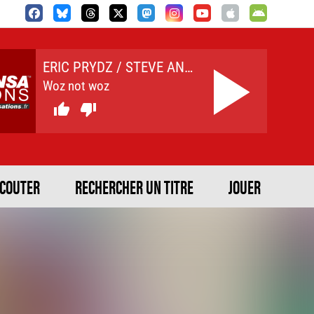
ERIC PRYDZ / STEVE ANGELO
Woz not woz


ECOUTER
RECHERCHER UN TITRE
JOUER