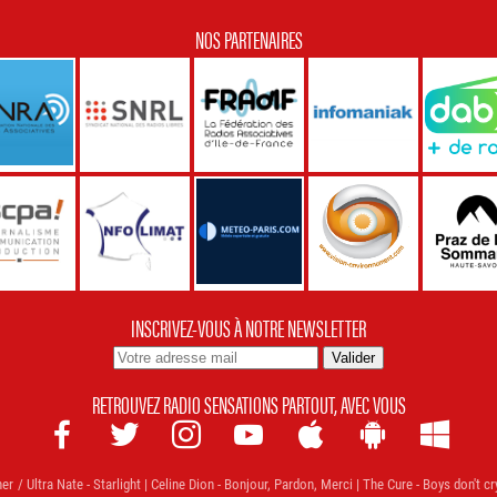
NOS PARTENAIRES
INSCRIVEZ-VOUS À NOTRE NEWSLETTER
RETROUVEZ RADIO SENSATIONS PARTOUT, AVEC VOUS







 Ultra Nate - Starlight | Celine Dion - Bonjour, Pardon, Merci | The Cure - Boys don't cr