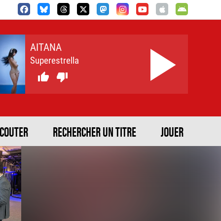
AITANA
Superestrella


ECOUTER
RECHERCHER UN TITRE
JOUER