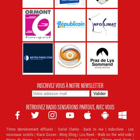
INSCRIVEZ-VOUS À NOTRE NEWSLETTER
RETROUVEZ RADIO SENSATIONS PARTOUT, AVEC VOUS







Titres dernièrement diffusés :
Ouriel Clarke - Back to me | Indochine - Les
nouveaux soleils | Kiara Gozen - Bling Bling | Lou Reed - Walk on the wild side |
Pierre de Maere - Je pense a vous | Super Social Jeez - Things went down |