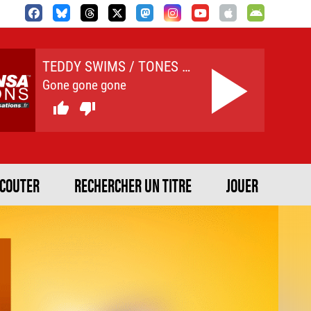
TEDDY SWIMS / TONES AND I
Gone gone gone


ECOUTER
RECHERCHER UN TITRE
JOUER