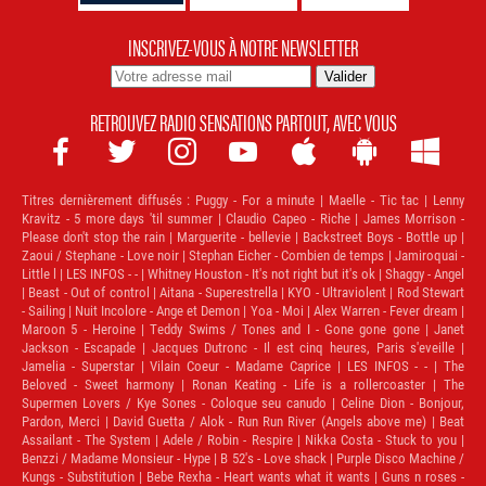
INSCRIVEZ-VOUS À NOTRE NEWSLETTER
RETROUVEZ RADIO SENSATIONS PARTOUT, AVEC VOUS







Titres dernièrement diffusés :
Puggy - For a minute | Maelle - Tic tac | Lenny
Kravitz - 5 more days 'til summer | Claudio Capeo - Riche | James Morrison -
Please don't stop the rain | Marguerite - bellevie | Backstreet Boys - Bottle up |
Zaoui / Stephane - Love noir | Stephan Eicher - Combien de temps | Jamiroquai -
Little l | LES INFOS - - | Whitney Houston - It's not right but it's ok | Shaggy - Angel
| Beast - Out of control | Aitana - Superestrella | KYO - Ultraviolent | Rod Stewart
- Sailing | Nuit Incolore - Ange et Demon | Yoa - Moi | Alex Warren - Fever dream |
Maroon 5 - Heroine | Teddy Swims / Tones and I - Gone gone gone | Janet
Jackson - Escapade | Jacques Dutronc - Il est cinq heures, Paris s'eveille |
Jamelia - Superstar | Vilain Coeur - Madame Caprice | LES INFOS - - | The
Beloved - Sweet harmony | Ronan Keating - Life is a rollercoaster | The
Supermen Lovers / Kye Sones - Coloque seu canudo | Celine Dion - Bonjour,
Pardon, Merci | David Guetta / Alok - Run Run River (Angels above me) | Beat
Assailant - The System | Adele / Robin - Respire | Nikka Costa - Stuck to you |
Benzzi / Madame Monsieur - Hype | B 52's - Love shack | Purple Disco Machine /
Kungs - Substitution | Bebe Rexha - Heart wants what it wants | Guns n roses -