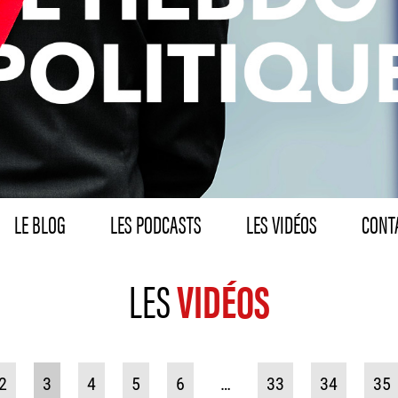
LE BLOG
LES PODCASTS
LES VIDÉOS
CONTA
LES
VIDÉOS
2
3
4
5
6
…
33
34
35