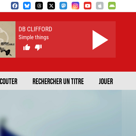
DB CLIFFORD
Simple things


ECOUTER
RECHERCHER UN TITRE
JOUER