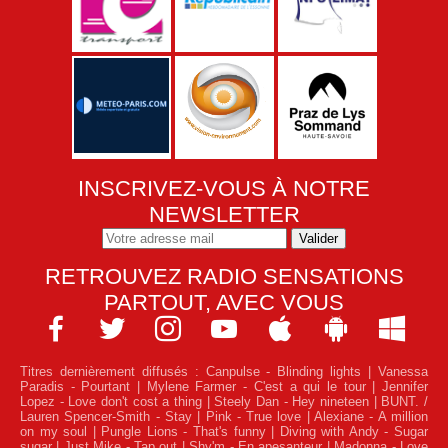
INSCRIVEZ-VOUS À NOTRE
NEWSLETTER
RETROUVEZ RADIO SENSATIONS
PARTOUT, AVEC VOUS







Titres dernièrement diffusés :
Canpulse - Blinding lights | Vanessa
Paradis - Pourtant | Mylene Farmer - C'est a qui le tour | Jennifer
Lopez - Love don't cost a thing | Steely Dan - Hey nineteen | BUNT. /
Lauren Spencer-Smith - Stay | Pink - True love | Alexiane - A million
on my soul | Pungle Lions - That's funny | Diving with Andy - Sugar
sugar | Just Mike - Tap out | Shy'm - En apesanteur | Madonna - Love