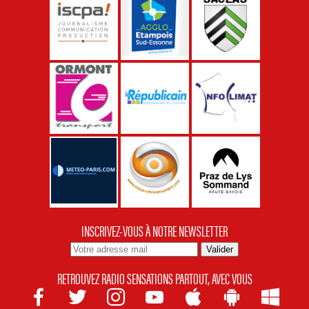
INSCRIVEZ-VOUS À NOTRE NEWSLETTER
RETROUVEZ RADIO SENSATIONS PARTOUT, AVEC VOUS






