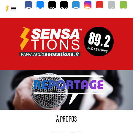

À PROPOS