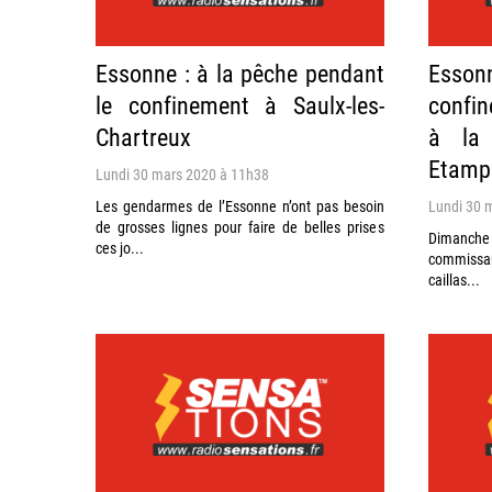
Essonne : à la pêche pendant
Essonn
le confinement à Saulx-les-
confin
Chartreux
à la 
Etamp
Lundi 30 mars 2020 à 11h38
Les gendarmes de l’Essonne n’ont pas besoin
Lundi 30 
de grosses lignes pour faire de belles prises
Dimanche 2
ces jo...
commissa
caillas...