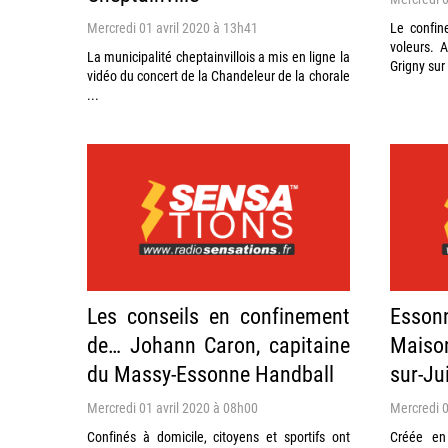
Mercredi 01 avril 2020 à 13h41
Le confin
voleurs. 
La municipalité cheptainvillois a mis en ligne la
Grigny sur 
vidéo du concert de la Chandeleur de la chorale
...
Les conseils en confinement
Essonne
de… Johann Caron, capitaine
Maiso
du Massy-Essonne Handball
sur-Ju
Mercredi 01 avril 2020 à 08h00
Mercredi 0
Confinés à domicile, citoyens et sportifs ont
Créée en