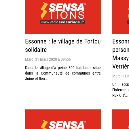
Essonne : le village de Torfou
Esso
solidaire
person
Massy
Mardi 31 mars 2020 à 09h56
Verriè
Dans le village d’à peine 300 habitants situé
dans la Communauté de communes entre
Mardi 31 
Juine et Ren...
Un acci
l’interrup
RER C s’...