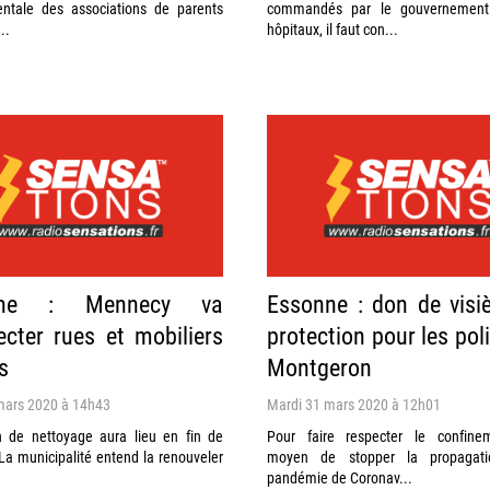
ntale des associations de parents
commandés par le gouvernement
..
hôpitaux, il faut con...
nne : Mennecy va
Essonne : don de visi
ecter rues et mobiliers
protection pour les poli
s
Montgeron
mars 2020 à 14h43
Mardi 31 mars 2020 à 12h01
on de nettoyage aura lieu en fin de
Pour faire respecter le confine
a municipalité entend la renouveler
moyen de stopper la propagat
pandémie de Coronav...