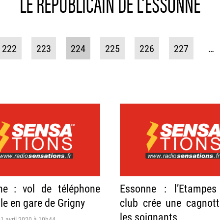
LE RÉPUBLICAIN DE L'ESSONNE
222
223
224
225
226
227
…
ne : vol de téléphone
Essonne : l’Etampes
le en gare de Grigny
club crée une cagnot
les soignants
1 avril 2020 à 10h44