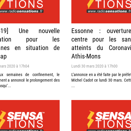
d-19] Une nouvelle
Essonne : ouvertur
station pour les
centre pour les sans
nnes en situation de
atteints du Coronav
cap
Athis-Mons
mars 2020 à 17h04
Lundi 30 mars 2020 à 17h00
ux semaines de confinement, le
L’annonce en a été faite par le préfe
ent a annoncé le prolongement des
Michel Cadot ce lundi 30 mars. Cet
squ’...
...