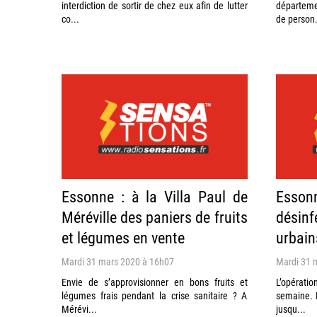
interdiction de sortir de chez eux afin de lutter
départeme
co...
de person.
Essonne : à la Villa Paul de
Esso
Méréville des paniers de fruits
désinf
et légumes en vente
urbain
Mardi 31 mars 2020 à 16h07
Mardi 31 
Envie de s’approvisionner en bons fruits et
L’opérati
légumes frais pendant la crise sanitaire ? A
semaine. L
Mérévi...
jusqu...