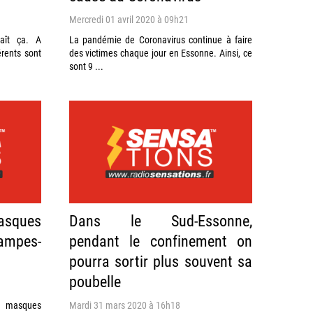
Mercredi 01 avril 2020 à 09h21
aît ça. A
La pandémie de Coronavirus continue à faire
érents sont
des victimes chaque jour en Essonne. Ainsi, ce
sont 9 ...
asques
Dans le Sud-Essonne,
ampes-
pendant le confinement on
pourra sortir plus souvent sa
poubelle
 masques
Mardi 31 mars 2020 à 16h18