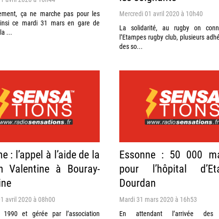
ement, ça ne marche pas pour les
Mercredi 01 avril 2020 à 10h40
Ainsi ce mardi 31 mars en gare de
La solidarité, au rugby on conn
la ...
l’Etampes rugby club, plusieurs adh
des so...
 : l’appel à l’aide de la
Essonne : 50 000 m
n Valentine à Bouray-
pour l’hôpital d’Et
ine
Dourdan
1 avril 2020 à 08h00
Mardi 31 mars 2020 à 16h53
 1990 et gérée par l’association
En attendant l’arrivée des