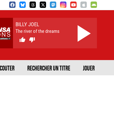
BILLY JOEL
The river of the dreams


ECOUTER
RECHERCHER UN TITRE
JOUER