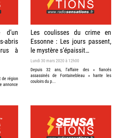
e d’un
Les coulisses du crime en
-abris
Essonne : Les jours passent,
irus à
le mystère s’épaissit…
Lundi 30 mars 2020 à 12h00
Depuis 32 ans, l’affaire des « fiancés
assassinés de Fontainebleau » hante les
t de région
couloirs du p...
te annonce