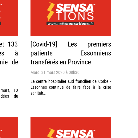
et 133
[Covid-19] Les premiers
ées à
patients Essonniens
émie de
transférés en Province
Mardi 31 mars 2020 à 08h30
Le centre hospitalier sud francilien de Corbeil-
Essonnes continue de faire face à la crise
mars, 10
sanitair...
édées du