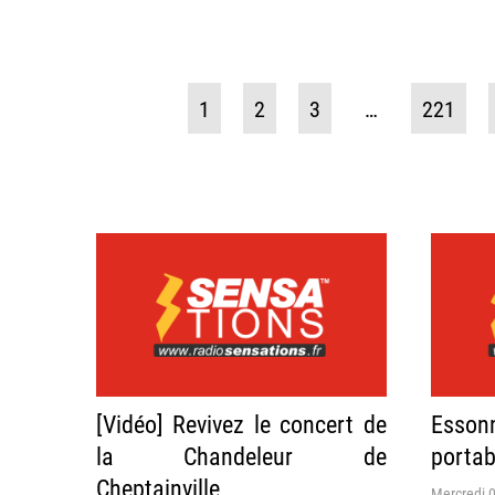
1
2
3
…
221
[Vidéo] Revivez le concert de
Esson
la Chandeleur de
portab
Cheptainville
Mercredi 0