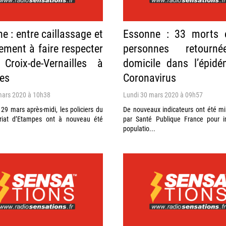
e : entre caillassage et
Essonne : 33 morts 
ement à faire respecter
personnes retourn
Croix-de-Vernailles à
domicile dans l’épid
es
Coronavirus
mars 2020 à 10h38
Lundi 30 mars 2020 à 09h57
9 mars après-midi, les policiers du
De nouveaux indicateurs ont été mi
riat d’Etampes ont à nouveau été
par Santé Publique France pour i
populatio...