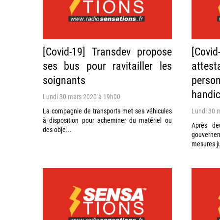
[Covid-19] Transdev propose
[Covi
ses bus pour ravitailler les
atte
soignants
perso
handi
Lundi 30 mars 2020 à 19h00
La compagnie de transports met ses véhicules
Lundi 30 
à disposition pour acheminer du matériel ou
Après de
des obje...
gouvernem
mesures ju