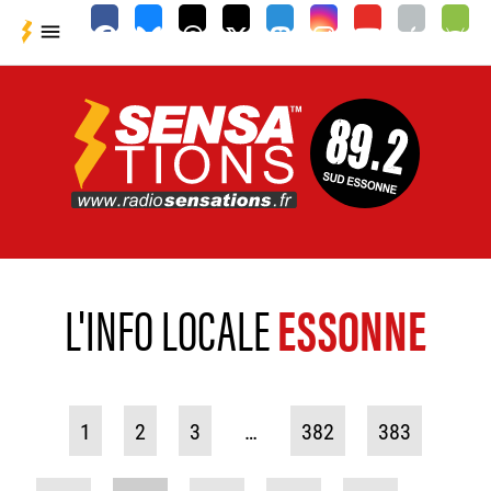

L'INFO LOCALE
ESSONNE
1
2
3
…
382
383