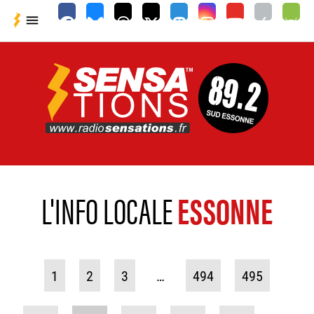

L'INFO LOCALE
ESSONNE
1
2
3
…
494
495