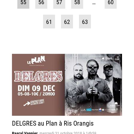
55
56
57
58
…
60
61
62
63
DELGRES au Plan à Ris Orangis
Pascal Vannier
,
mercredi 31 octobre 2018 à 14h59