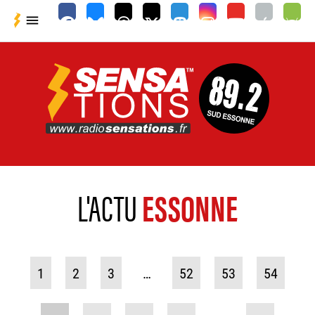

L'ACTU
ESSONNE
1
2
3
…
52
53
54