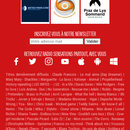
INSCRIVEZ-VOUS À NOTRE NEWSLETTER
RETROUVEZ RADIO SENSATIONS PARTOUT, AVEC VOUS







Titres dernièrement diffusés :
Claude Francois - Le mal aime (Day Dreamer) |
Mary Mary - Shackles | Marguerite - La boss | Katseye - Animal | Propellerhead -
History repeating | LES INFOS - - | U2 - In a life | Duran Duran / Nile Rodgers - Free
to love | Lois Andrea - Duo | Nu Generation - Rescue me | Adele / Robin - Respire
| Pretenders - Brass in Pocket | Avril Lavigne - What the hell | Benny Blanco / Bb
Trickz - Joven y Salvaje | Benzzi / Madame Monsieur - Hype | Depeche Mode -
Wrong | Yoa - Moi | Chris Isaak - Wicked game | Teddy Swims - Mr know it all |
Nemo - The Code | Mika / Styleto - Coeur stone | Rihanna - Man down | Lionel
Richie / Shania Twain - Endless love | Nina Vina - Couldn't care less | Eloiz - Cow-
girl moderne | Pascale Picard - Gate 22 | Zaz - Mon sourire | The Corrs - Runaway
| Christophe Willem - Systaime | Francis on my mind - Think about me | Youssou
N'Dour / Neneh Cherry - 7 seconds | Blues Trottoir - Un soir de pluie | Soldiers of