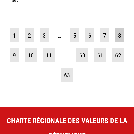
au ...
1
2
3
…
5
6
7
8
9
10
11
…
60
61
62
63
CHARTE RÉGIONALE DES VALEURS DE LA