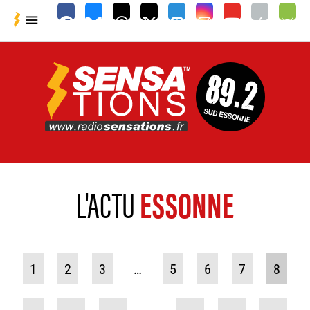

L'ACTU
ESSONNE
1
2
3
…
5
6
7
8