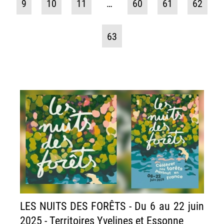
9
10
11
…
60
61
62
63
LES NUITS DES FORÊTS - Du 6 au 22 juin
2025 - Territoires Yvelines et Essonne