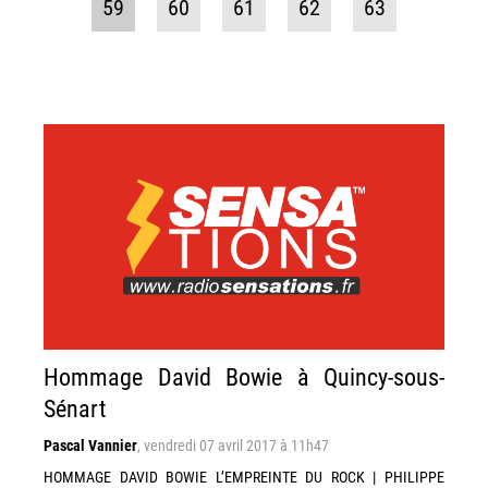
59
60
61
62
63
Hommage David Bowie à Quincy-sous-
Sénart
Pascal Vannier
,
vendredi 07 avril 2017 à 11h47
HOMMAGE DAVID BOWIE L’EMPREINTE DU ROCK | PHILIPPE