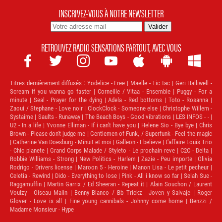
INSCRIVEZ-VOUS À NOTRE NEWSLETTER
RETROUVEZ RADIO SENSATIONS PARTOUT, AVEC VOUS







Titres dernièrement diffusés :
Yodelice - Free | Maelle - Tic tac | Geri Halliwell -
Scream if you wanna go faster | Corneille / Vitaa - Ensemble | Puggy - For a
minute | Seal - Prayer for the dying | Adela - Red bottoms | Toto - Rosanna |
Zaoui / Stephane - Love noir | ClockClock - Someone else | Christophe Willem -
Systaime | Saults - Runaway | The Beach Boys - Good vibrations | LES INFOS - - |
U2 - In a life | Yvonne Elliman - If i can't have you | Helene Sio - Bye bye | Chris
Brown - Please don't judge me | Gentlemen of Funk, / Superfunk - Feel the magic
| Catherine Van Doesburg - Minuit et moi | Galleon - I believe | L'affaire Louis Trio
- Chic planete | Grand Corps Malade / Styleto - Le prochain reve | C2C - Delta |
Robbie Williams - Strong | New Politics - Harlem | Zazie - Peu importe | Olivia
Rodrigo - Drivers license | Maroon 5 - Heroine | Manon Lisa - Le petit pecheur |
Celetia - Rewind | Dido - Everything to lose | Pink - All i know so far | Selah Sue -
Raggamuffin | Martin Garrix / Ed Sheeran - Repeat it | Alain Souchon / Laurent
Voulzy - Oiseau Malin | Benny Blanco / Bb Trickz - Joven y Salvaje | Roger
Glover - Love is all | Fine young cannibals - Johnny come home | Benzzi /
Madame Monsieur - Hype