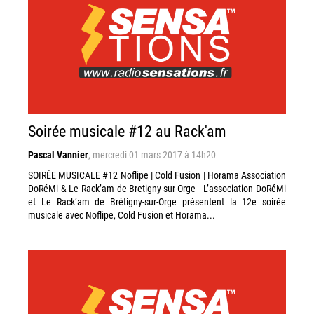
Soirée musicale #12 au Rack'am
Pascal Vannier
,
mercredi 01 mars 2017 à 14h20
SOIRÉE MUSICALE #12 Noflipe | Cold Fusion | Horama Association
DoRéMi & Le Rack’am de Bretigny-sur-Orge L’association DoRéMi
et Le Rack’am de Brétigny-sur-Orge présentent la 12e soirée
musicale avec Noflipe, Cold Fusion et Horama...