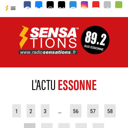

L'ACTU
ESSONNE
1
2
3
…
56
57
58