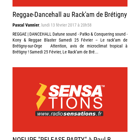
Reggae-Dancehall au Rack'am de Brétigny
Pascal Vannier
,
lundi 13 février 2017 à 20h58
REGGAE | DANCEHALL Datune sound - Patko & Conquering sound -
Kony & Reggae Blaster Samedi 25 Février – Le rack’am de
Brétigny-sur-Orge Attention, avis de microclimat tropical à
Brétigny ! Samedi 25 Février, Le Rack’am de Bré...
NOFLIPE "RELEASE PARTY" à Paul B.