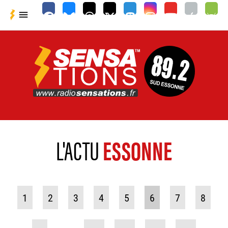

L'ACTU
ESSONNE
1
2
3
4
5
6
7
8