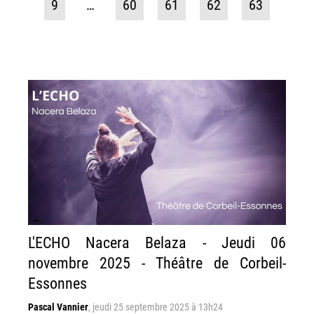
9
…
60
61
62
63
L'ECHO Nacera Belaza - Jeudi 06
novembre 2025 - Théâtre de Corbeil-
Essonnes
Pascal Vannier
,
jeudi 25 septembre 2025 à 13h24