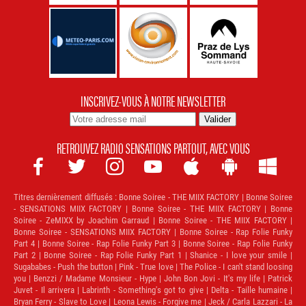
INSCRIVEZ-VOUS À NOTRE NEWSLETTER
RETROUVEZ RADIO SENSATIONS PARTOUT, AVEC VOUS







Titres dernièrement diffusés :
Bonne Soiree - THE MIIX FACTORY | Bonne Soiree
- SENSATIONS MIIX FACTORY | Bonne Soiree - THE MIIX FACTORY | Bonne
Soiree - ZeMIXX by Joachim Garraud | Bonne Soiree - THE MIIX FACTORY |
Bonne Soiree - SENSATIONS MIIX FACTORY | Bonne Soiree - Rap Folie Funky
Part 4 | Bonne Soiree - Rap Folie Funky Part 3 | Bonne Soiree - Rap Folie Funky
Part 2 | Bonne Soiree - Rap Folie Funky Part 1 | Shanice - I love your smile |
Sugababes - Push the button | Pink - True love | The Police - I can't stand loosing
you | Benzzi / Madame Monsieur - Hype | John Bon Jovi - It's my life | Patrick
Juvet - Il arrivera | Labrinth - Something's got to give | Delta - Taille humaine |
Bryan Ferry - Slave to Love | Leona Lewis - Forgive me | Jeck / Carla Lazzari - La