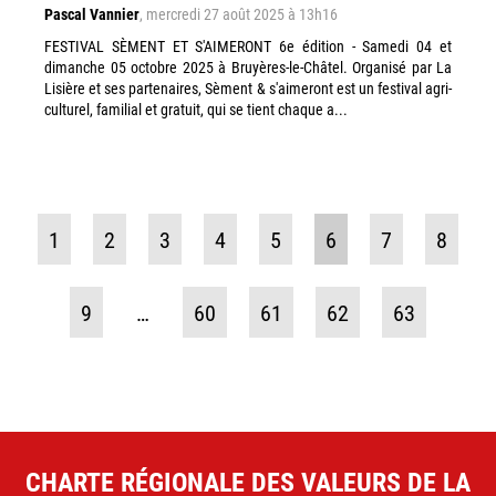
Pascal Vannier
,
mercredi 27 août 2025 à 13h16
FESTIVAL SÈMENT ET S'AIMERONT 6e édition - Samedi 04 et
dimanche 05 octobre 2025 à Bruyères-le-Châtel. Organisé par La
Lisière et ses partenaires, Sèment & s'aimeront est un festival agri-
culturel, familial et gratuit, qui se tient chaque a...
1
2
3
4
5
6
7
8
9
…
60
61
62
63
CHARTE RÉGIONALE DES VALEURS DE LA