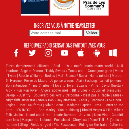
INSCRIVEZ-VOUS À NOTRE NEWSLETTER
RETROUVEZ RADIO SENSATIONS PARTOUT, AVEC VOUS







Titres dernièrement diffusés :
Seal - It's a man's man's man's world | Nuit
Incolore - Ange et Demon | Teddy Swims / Tones and I - Gone gone gone | Molio
- Twice | Robbie Williams - Bodies | Matt Bianco / Basia - Half a minute | Maroon
5 - Heroine | Pierre de Maere - Je pense a vous | Alain Bashung - La nuit je mens |
Bon Entendeur / Tina Charles - I love to love | Suzane - Virile | David Guetta /
Alok - Run Run River (Angels above me) | BB Brunes - Coups et blessures |
Dakupi - Just try | Boulevard des Airs / Carbonne - C'est pas si facile | Muse -
Nightshift superstar | Steely Dan - Hey nineteen | Zaoui / Stephane - Love noir |
Eagles - Hotel California | Vilain Coeur - Madame Caprice | Irma - Letter to the
Lord | LES INFOS - - | Bob Marley - Sun is shining | Dimitri Vegas & Like Mike /
Felix Jaehn - Heard about me | Laurie Darmon - Je veux | Nina Vina - Couldn't
care less | Marguerite - La boss | Portishead - Glory box | Diane Tell - Si j'etais un
homme | Sting - Fields of gold | The Pasadenas - Riding on the train | Catherine