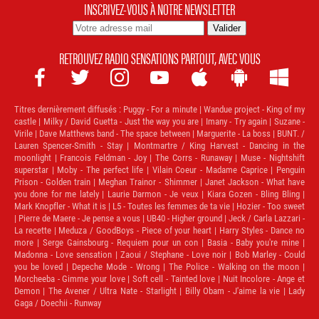
INSCRIVEZ-VOUS À NOTRE NEWSLETTER
RETROUVEZ RADIO SENSATIONS PARTOUT, AVEC VOUS







Titres dernièrement diffusés :
Puggy - For a minute | Wandue project - King of my
castle | Milky / David Guetta - Just the way you are | Imany - Try again | Suzane -
Virile | Dave Matthews band - The space between | Marguerite - La boss | BUNT. /
Lauren Spencer-Smith - Stay | Montmartre / King Harvest - Dancing in the
moonlight | Francois Feldman - Joy | The Corrs - Runaway | Muse - Nightshift
superstar | Moby - The perfect life | Vilain Coeur - Madame Caprice | Penguin
Prison - Golden train | Meghan Trainor - Shimmer | Janet Jackson - What have
you done for me lately | Laurie Darmon - Je veux | Kiara Gozen - Bling Bling |
Mark Knopfler - What it is | L5 - Toutes les femmes de ta vie | Hozier - Too sweet
| Pierre de Maere - Je pense a vous | UB40 - Higher ground | Jeck / Carla Lazzari -
La recette | Meduza / GoodBoys - Piece of your heart | Harry Styles - Dance no
more | Serge Gainsbourg - Requiem pour un con | Basia - Baby you're mine |
Madonna - Love sensation | Zaoui / Stephane - Love noir | Bob Marley - Could
you be loved | Depeche Mode - Wrong | The Police - Walking on the moon |
Morcheeba - Gimme your love | Soft cell - Tainted love | Nuit Incolore - Ange et
Demon | The Avener / Ultra Nate - Starlight | Billy Obam - J'aime la vie | Lady
Gaga / Doechii - Runway