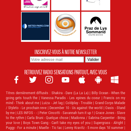
INSCRIVEZ-VOUS À NOTRE NEWSLETTER
RETROUVEZ RADIO SENSATIONS PARTOUT, AVEC VOUS







Titres dernièrement diffusés :
Shakira - Dare (La La La) | Billy Ocean - When the
going gets touch the | Vanessa Paradis - Les epines du coeur | Francis on my
mind - Think about me | Luiza - Jet lag | Coldplay - Trouble | Grand Corps Malade
/ Styleto - Le prochain reve | December 10 - Us against the world | Oasis - Stand
by me | LES INFOS - - | Peter Cincotti - Savannah turn it up ! | Grace Jones - Slave
to the rythm | Carla Bruni - Quelque chose | Madonna / Sabrina Carpenter - Bring
your love | Boys Town Gang - Can't take my eyes of you | Supergrass - Alright |
Puggy - For a minute | Maelle - Tic tac | Lenny Kravitz - 5 more days 'til summer |