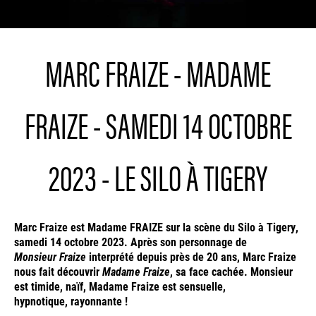
MARC FRAIZE - MADAME
FRAIZE - SAMEDI 14 OCTOBRE
2023 - LE SILO À TIGERY
Marc Fraize est Madame FRAIZE sur la scène du Silo à Tigery,
samedi 14 octobre 2023. Après son personnage de
Monsieur Fraize
interprété depuis près de 20 ans, Marc Fraize
nous fait découvrir
Madame Fraize
, sa face cachée. Monsieur
est timide, naïf, Madame Fraize est sensuelle,
hypnotique, rayonnante !