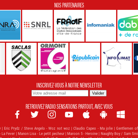
NOS PARTENAIRES
INSCRIVEZ-VOUS À NOTRE NEWSLETTER
RETROUVEZ RADIO SENSATIONS PARTOUT, AVEC VOUS







 | Eric Prydz / Steve Angelo - Woz not woz | Claudio Capeo - Ma jolie | Gentlemen of
- La Fever | Manon Lisa - Le petit pecheur | Maroon 5 - Heroine | Naughty Boy / Sam Smith