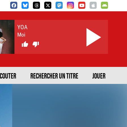
YOA
Moi


ECOUTER
RECHERCHER UN TITRE
JOUER