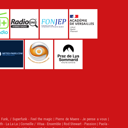
 Funk, / Superfunk - Feel the magic | Pierre de Maere - Je pense a vous |
 - La La La | Corneille / Vitaa - Ensemble | Rod Stewart - Passion | Paola -