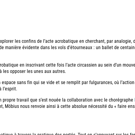
xplorer les confins de l’acte acrobatique en cherchant, par analogie,
anière évidente dans les vols d’étourneaux : un ballet de centaines 
crobatique en inscrivant cette fois l’acte circassien au sein d’un mou
à les opposer les unes aux autres.
pace sans fin qui se vide et se remplit par fulgurances, où l’action
 l’esprit.
 propre travail que s’est nouée la collaboration avec le chorégraphe
vant, Möbius nous renvoie ainsi à cette absolue nécessité du « faire 
tique à travers la pratique des portés. Tout en s’appuyant sur les fo