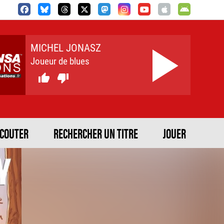
MICHEL JONASZ
Joueur de blues


ECOUTER
RECHERCHER UN TITRE
JOUER