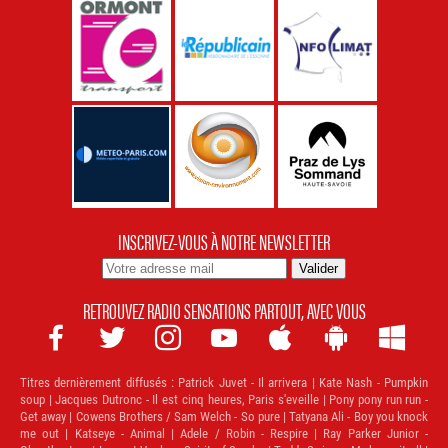
INSCRIVEZ-VOUS À NOTRE NEWSLETTER
RETROUVEZ RADIO SENSATIONS PARTOUT, AVEC VOUS







Titres dernièrement diffusés :
Patrick Juvet - Il arrivera | Kate Nash - Pumpkin
soup | Jacques Dutronc - Il est cinq heures, Paris s'eveille | Pony pony run run -
Get away | Cowens Brothers / Sam Welch - So pure | Tatyana Ali - Boy you knock
me out | Katseye - Animal | Adele / Robin - Respire | Ray Parker Junior -