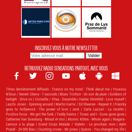
INSCRIVEZ-VOUS À NOTRE NEWSLETTER
RETROUVEZ RADIO SENSATIONS PARTOUT, AVEC VOUS







Titres dernièrement diffusés :
Francis on my mind - Think about me | Youssou
N'Dour / Neneh Cherry - 7 seconds | Blues Trottoir - Un soir de pluie | Soldiers of
twilight - Drive on | Corneille / Vitaa - Ensemble | Hailee Steinfeld - Love myself |
Laszlo Jones - Spinning around | Martin Garrix / Ed Sheeran - Repeat it | Francky
goes to hollywood - The power of love | Jeck / Carla Lazzari - La recette |
Positive force - We got the funk | Teddy Swims / Tones and I - Gone gone gone |
Catherine Van Doesburg - Minuit et moi | Atomic Kitten - Whole again | Niagara -
L'amour a la plage | Grand Corps Malade / Styleto - Le prochain reve | Aylin
Prandi - 24 000 Baci | Counting crows - Mr jones | Quinze - You changed my life |