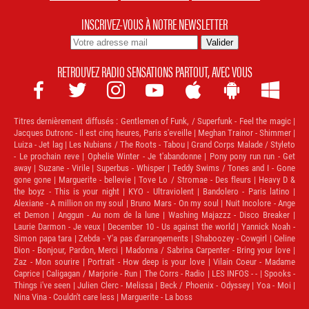
INSCRIVEZ-VOUS À NOTRE NEWSLETTER
RETROUVEZ RADIO SENSATIONS PARTOUT, AVEC VOUS







Titres dernièrement diffusés :
Gentlemen of Funk, / Superfunk - Feel the magic |
Jacques Dutronc - Il est cinq heures, Paris s'eveille | Meghan Trainor - Shimmer |
Luiza - Jet lag | Les Nubians / The Roots - Tabou | Grand Corps Malade / Styleto
- Le prochain reve | Ophelie Winter - Je t'abandonne | Pony pony run run - Get
away | Suzane - Virile | Superbus - Whisper | Teddy Swims / Tones and I - Gone
gone gone | Marguerite - bellevie | Tove Lo / Stromae - Des fleurs | Heavy D &
the boyz - This is your night | KYO - Ultraviolent | Bandolero - Paris latino |
Alexiane - A million on my soul | Bruno Mars - On my soul | Nuit Incolore - Ange
et Demon | Anggun - Au nom de la lune | Washing Majazzz - Disco Breaker |
Laurie Darmon - Je veux | December 10 - Us against the world | Yannick Noah -
Simon papa tara | Zebda - Y'a pas d'arrangements | Shaboozey - Cowgirl | Celine
Dion - Bonjour, Pardon, Merci | Madonna / Sabrina Carpenter - Bring your love |
Zaz - Mon sourire | Portrait - How deep is your love | Vilain Coeur - Madame
Caprice | Caligagan / Marjorie - Run | The Corrs - Radio | LES INFOS - - | Spooks -
Things i've seen | Julien Clerc - Melissa | Beck / Phoenix - Odyssey | Yoa - Moi |
Nina Vina - Couldn't care less | Marguerite - La boss