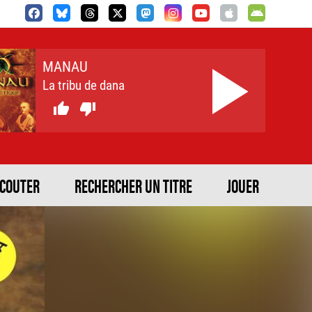
MANAU
La tribu de dana


ECOUTER
RECHERCHER UN TITRE
JOUER