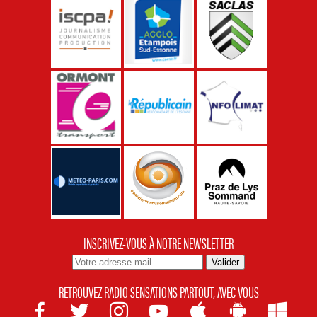
INSCRIVEZ-VOUS À NOTRE NEWSLETTER
RETROUVEZ RADIO SENSATIONS PARTOUT, AVEC VOUS






