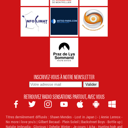
INSCRIVEZ-VOUS À NOTRE NEWSLETTER
RETROUVEZ RADIO SENSATIONS PARTOUT, AVEC VOUS







Titres dernièrement diffusés :
Shawn Mendes - Lost in Japan | - | Annie Lennox -
No more i love you's | Gilbert Becaud - Plein Soleil | Backstreet Boys - Bottle up |
Natalie Imbruglia - Glorious | Ophelie Winter - Je cours | A-ha - Hunting high and