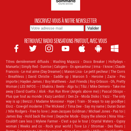
INSCRIVEZ-VOUS À NOTRE NEWSLETTER
RETROUVEZ RADIO SENSATIONS PARTOUT, AVEC VOUS







Titres dernièrement diffusés :
Washing Majazzz - Disco Breaker | Hollydays -
Manueta | Simply Red - Sunrise | Calogero - En apesanteur | Irma - I know | Claude
Francois - Le mal aime (Day Dreamer) | Manon Lisa - Le petit pecheur | The Corrs
- Breathless | David Christie - Saddle up | Maroon 5 - Heroine | Zazie - Peu
importe | Hayden James / Boy Matthews - Just Friends | Roy Orbison - Oh, Pretty
Woman | LES INFOS - - | Shakira / Beele - Algo tu | Tibz / Mike Demero - Take me
away | David Guetta / Alok - Run Run River (Angels above me) | Pascal Obispo -
Plus que tout au monde | Kazy Lambist / Den Ze - Moda Disko | Yazz - The only
way is up | Benzzi / Madame Monsieur - Hype | Train - 50 ways to say goodbye |
Eloiz - Cow-girl moderne | The Wickeed / Tima Dee - Say my name | Duran Duran
/ Nile Rodgers - Free to love | Jean-Jacques Goldman / Michael Jones - Pas toi |
James Bay - Hold back the river | Depeche Mode - Enjoy the silence | Nina Vina -
Couldn't care less | Mylene Farmer - C'est a qui le tour | Crystal Waters - Gypsy
woman | Weeks and co - Rock your world | Tove Lo / Stromae - Des fleurs |
Puggy - For a minute | Wandue project - King of my castle | Milky / David Guetta -