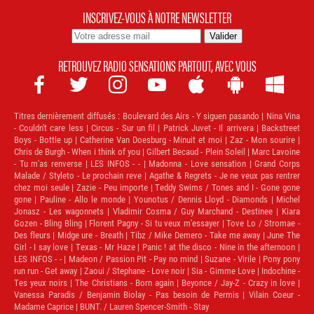
INSCRIVEZ-VOUS À NOTRE NEWSLETTER
RETROUVEZ RADIO SENSATIONS PARTOUT, AVEC VOUS







Titres dernièrement diffusés :
Boulevard des Airs - Y siguen pasando | Nina Vina
- Couldn't care less | Circus - Sur un fil | Patrick Juvet - Il arrivera | Backstreet
Boys - Bottle up | Catherine Van Doesburg - Minuit et moi | Zaz - Mon sourire |
Chris de Burgh - When i think of you | Gilbert Becaud - Plein Soleil | Marc Lavoine
- Tu m'as renverse | LES INFOS - - | Madonna - Love sensation | Grand Corps
Malade / Styleto - Le prochain reve | Agathe & Regrets - Je ne veux pas rentrer
chez moi seule | Zazie - Peu importe | Teddy Swims / Tones and I - Gone gone
gone | Pauline - Allo le monde | Younotus / Dennis Lloyd - Diamonds | Michel
Jonasz - Les wagonnets | Vladimir Cosma / Guy Marchand - Destinee | Kiara
Gozen - Bling Bling | Florent Pagny - Si tu veux m'essayer | Tove Lo / Stromae -
Des fleurs | Midge ure - Breath | Tibz / Mike Demero - Take me away | June The
Girl - I say love | Texas - Mr Haze | Panic ! at the disco - Nine in the afternoon |
LES INFOS - - | Madeon / Passion Pit - Pay no mind | Suzane - Virile | Pony pony
run run - Get away | Zaoui / Stephane - Love noir | Sia - Gimme Love | Indochine -
Tes yeux noirs | The Christians - Born again | Beyonce / Jay-Z - Crazy in love |
Vanessa Paradis / Benjamin Biolay - Pas besoin de Permis | Vilain Coeur -
Madame Caprice | BUNT. / Lauren Spencer-Smith - Stay