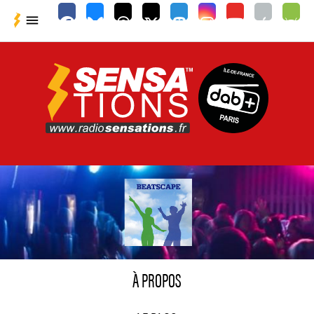

À PROPOS