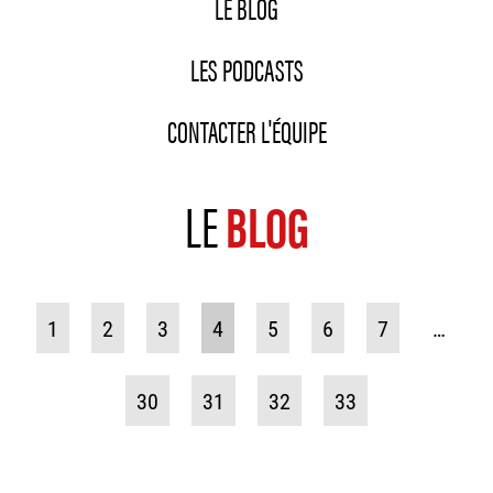
LE BLOG
LES PODCASTS
CONTACTER L'ÉQUIPE
LE
BLOG
1
2
3
4
5
6
7
…
30
31
32
33